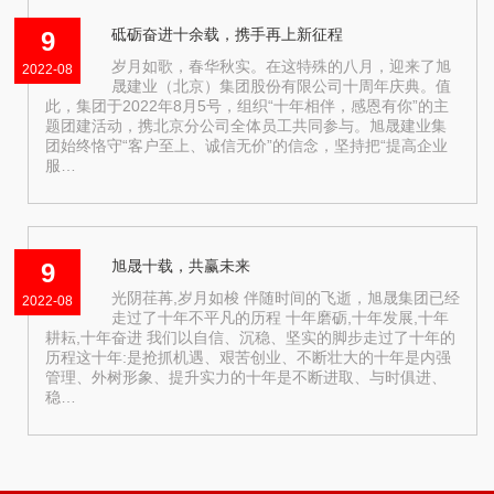
砥砺奋进十余载，携手再上新征程
9
岁月如歌，春华秋实。在这特殊的八月，迎来了旭
2022-08
晟建业（北京）集团股份有限公司十周年庆典。值
此，集团于2022年8月5号，组织“十年相伴，感恩有你”的主
题团建活动，携北京分公司全体员工共同参与。旭晟建业集
团始终恪守“客户至上、诚信无价”的信念，坚持把“提高企业
服…
旭晟十载，共赢未来
9
光阴荏苒,岁月如梭 伴随时间的飞逝，旭晟集团已经
2022-08
走过了十年不平凡的历程 十年磨砺,十年发展,十年
耕耘,十年奋进 我们以自信、沉稳、坚实的脚步走过了十年的
历程这十年:是抢抓机遇、艰苦创业、不断壮大的十年是内强
管理、外树形象、提升实力的十年是不断进取、与时俱进、
稳…