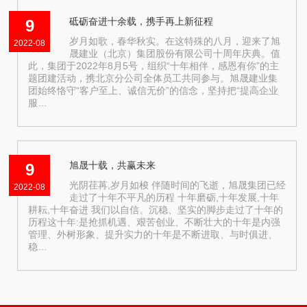
砥砺奋进十余载，携手再上新征程
9
岁月如歌，春华秋实。在这特殊的八月，迎来了旭
2022-08
晟建业（北京）集团股份有限公司十周年庆典。值
此，集团于2022年8月5号，组织“十年相伴，感恩有你”的主
题团建活动，携北京分公司全体员工共同参与。旭晟建业集
团始终恪守“客户至上、诚信无价”的信念，坚持把“提高企业
服…
旭晟十载，共赢未来
9
光阴荏苒,岁月如梭 伴随时间的飞逝，旭晟集团已经
2022-08
走过了十年不平凡的历程 十年磨砺,十年发展,十年
耕耘,十年奋进 我们以自信、沉稳、坚实的脚步走过了十年的
历程这十年:是抢抓机遇、艰苦创业、不断壮大的十年是内强
管理、外树形象、提升实力的十年是不断进取、与时俱进、
稳…