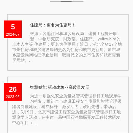
住建局：更名为住更局！
5
来源：各地住房和城乡建设局、建筑工程鲁班联
2024-07
盟、中物研究院、财政部、住建部、 yellowbird的
土木人生等 住建局：更名为住更局！近日，湖北全省17个地
市州住房和城乡建设局均更名为住房和城市更新局。原市城
乡建设局网站已停止使用，取而代之的是市住房和城市更新
局网站。…
智慧赋能 驱动建筑业高质量发展
26
为进一步强化安全质量及智慧管理标杆工地观摩学
2023-05
习机制，推进本市建设工程安全质量和智慧管理领
跑者制度建设，树立标杆，激发活力，鼓励先进，带动后
进，5月9日，北京市建设工程安全质量及智慧管理标杆工地
观摩学习活动，在中建一局中国石油勘探开发工程技术研发
中心项目（…