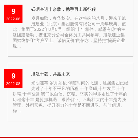
砥砺奋进十余载，携手再上新征程
9
岁月如歌，春华秋实。在这特殊的八月，迎来了旭
2022-08
晟建业（北京）集团股份有限公司十周年庆典。值
此，集团于2022年8月5号，组织“十年相伴，感恩有你”的主
题团建活动，携北京分公司全体员工共同参与。旭晟建业集
团始终恪守“客户至上、诚信无价”的信念，坚持把“提高企业
服…
旭晟十载，共赢未来
9
光阴荏苒,岁月如梭 伴随时间的飞逝，旭晟集团已经
2022-08
走过了十年不平凡的历程 十年磨砺,十年发展,十年
耕耘,十年奋进 我们以自信、沉稳、坚实的脚步走过了十年的
历程这十年:是抢抓机遇、艰苦创业、不断壮大的十年是内强
管理、外树形象、提升实力的十年是不断进取、与时俱进、
稳…