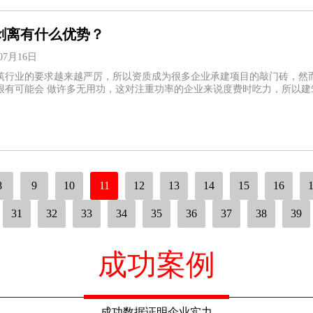
剥离有什么优势？
07月16日
筑行业的要求越来越严厉，所以资质成为很多企业承建项目的敲门砖，然
很有可能会 做许多无用功，这对注重功率的企业来说度费时吃力，所以
8
9
10
11
12
13
14
15
16
31
32
33
34
35
36
37
38
39
成功案例
成功数据证明企业实力