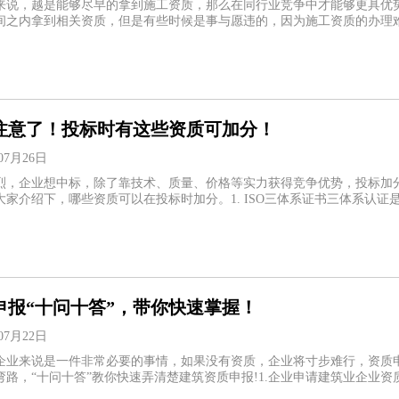
来说，越是能够尽早的拿到施工资质，那么在同行业竞争中才能够更具优
间之内拿到相关资质，但是有些时候是事与愿违的，因为施工资质的办理
注意了！投标时有这些资质可加分！
07月26日
烈，企业想中标，除了靠技术、质量、价格等实力获得竞争优势，投标加
介绍下，哪些资质可以在投标时加分。1. ISO三体系证书三体系认证是指ISO9
申报“十问十答”，带你快速掌握！
07月22日
企业来说是一件非常必要的事情，如果没有资质，企业将寸步难行，资质
弯路，“十问十答”教你快速弄清楚建筑资质申报!1.企业申请建筑业企业