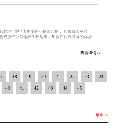
而建筑行业申请资质并不是很容易， 如果你没有经
建筑资质代办就这样生长起来，那资质代办具备的优势
查看详情>>
17
18
19
20
21
22
23
24
40
41
42
43
44
45
更多>>