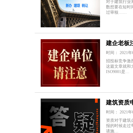
对于建筑行业
数想要在短时
过审核……
建企老板
时间： 2021年
招投标竞争激
这篇文章就和大家
ISO9001是…
建筑资质
时间： 2021年
资质对于建筑
报的时候走过
请施…