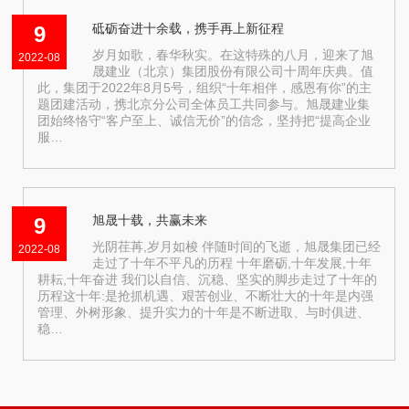
砥砺奋进十余载，携手再上新征程
9
岁月如歌，春华秋实。在这特殊的八月，迎来了旭
2022-08
晟建业（北京）集团股份有限公司十周年庆典。值
此，集团于2022年8月5号，组织“十年相伴，感恩有你”的主
题团建活动，携北京分公司全体员工共同参与。旭晟建业集
团始终恪守“客户至上、诚信无价”的信念，坚持把“提高企业
服…
旭晟十载，共赢未来
9
光阴荏苒,岁月如梭 伴随时间的飞逝，旭晟集团已经
2022-08
走过了十年不平凡的历程 十年磨砺,十年发展,十年
耕耘,十年奋进 我们以自信、沉稳、坚实的脚步走过了十年的
历程这十年:是抢抓机遇、艰苦创业、不断壮大的十年是内强
管理、外树形象、提升实力的十年是不断进取、与时俱进、
稳…