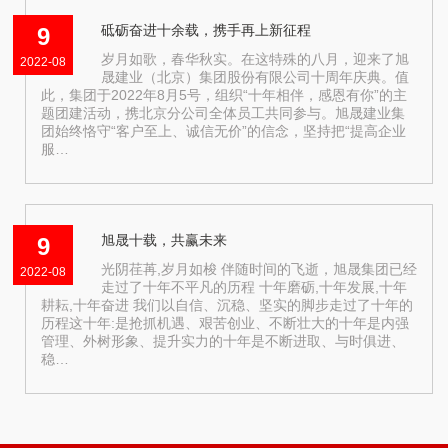
砥砺奋进十余载，携手再上新征程
9
岁月如歌，春华秋实。在这特殊的八月，迎来了旭
2022-08
晟建业（北京）集团股份有限公司十周年庆典。值
此，集团于2022年8月5号，组织“十年相伴，感恩有你”的主
题团建活动，携北京分公司全体员工共同参与。旭晟建业集
团始终恪守“客户至上、诚信无价”的信念，坚持把“提高企业
服…
旭晟十载，共赢未来
9
光阴荏苒,岁月如梭 伴随时间的飞逝，旭晟集团已经
2022-08
走过了十年不平凡的历程 十年磨砺,十年发展,十年
耕耘,十年奋进 我们以自信、沉稳、坚实的脚步走过了十年的
历程这十年:是抢抓机遇、艰苦创业、不断壮大的十年是内强
管理、外树形象、提升实力的十年是不断进取、与时俱进、
稳…