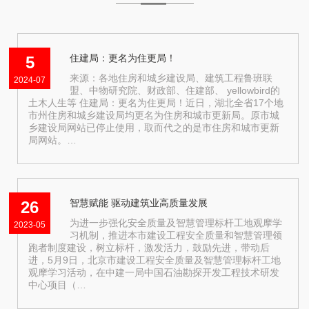
住建局：更名为住更局！
5
来源：各地住房和城乡建设局、建筑工程鲁班联
2024-07
盟、中物研究院、财政部、住建部、 yellowbird的
土木人生等 住建局：更名为住更局！近日，湖北全省17个地
市州住房和城乡建设局均更名为住房和城市更新局。原市城
乡建设局网站已停止使用，取而代之的是市住房和城市更新
局网站。…
智慧赋能 驱动建筑业高质量发展
26
为进一步强化安全质量及智慧管理标杆工地观摩学
2023-05
习机制，推进本市建设工程安全质量和智慧管理领
跑者制度建设，树立标杆，激发活力，鼓励先进，带动后
进，5月9日，北京市建设工程安全质量及智慧管理标杆工地
观摩学习活动，在中建一局中国石油勘探开发工程技术研发
中心项目（…