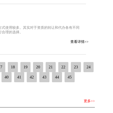
方式使用较多。其实对于资质的转让和代办各有不同
行合理的选择。
查看详情>>
17
18
19
20
21
22
23
24
40
41
42
43
44
45
更多>>