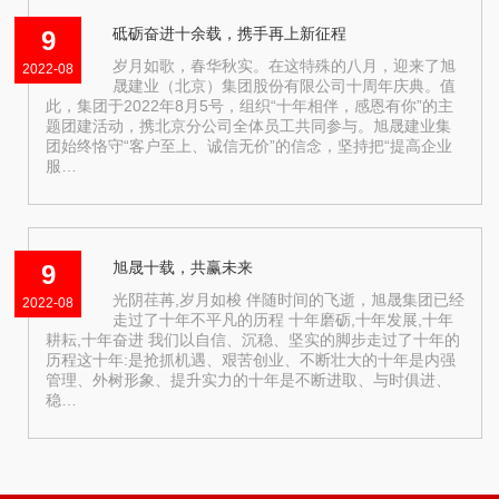
砥砺奋进十余载，携手再上新征程
9
岁月如歌，春华秋实。在这特殊的八月，迎来了旭
2022-08
晟建业（北京）集团股份有限公司十周年庆典。值
此，集团于2022年8月5号，组织“十年相伴，感恩有你”的主
题团建活动，携北京分公司全体员工共同参与。旭晟建业集
团始终恪守“客户至上、诚信无价”的信念，坚持把“提高企业
服…
旭晟十载，共赢未来
9
光阴荏苒,岁月如梭 伴随时间的飞逝，旭晟集团已经
2022-08
走过了十年不平凡的历程 十年磨砺,十年发展,十年
耕耘,十年奋进 我们以自信、沉稳、坚实的脚步走过了十年的
历程这十年:是抢抓机遇、艰苦创业、不断壮大的十年是内强
管理、外树形象、提升实力的十年是不断进取、与时俱进、
稳…