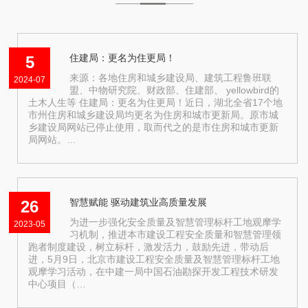
住建局：更名为住更局！
5
来源：各地住房和城乡建设局、建筑工程鲁班联
2024-07
盟、中物研究院、财政部、住建部、 yellowbird的
土木人生等 住建局：更名为住更局！近日，湖北全省17个地
市州住房和城乡建设局均更名为住房和城市更新局。原市城
乡建设局网站已停止使用，取而代之的是市住房和城市更新
局网站。…
智慧赋能 驱动建筑业高质量发展
26
为进一步强化安全质量及智慧管理标杆工地观摩学
2023-05
习机制，推进本市建设工程安全质量和智慧管理领
跑者制度建设，树立标杆，激发活力，鼓励先进，带动后
进，5月9日，北京市建设工程安全质量及智慧管理标杆工地
观摩学习活动，在中建一局中国石油勘探开发工程技术研发
中心项目（…